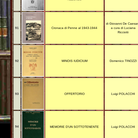
di Giovanni De Caesar
91
Cronaca di Penne al 1943-1944
a cura di Luciana
Ricciotti
92
MINOIS IUDICIUM
Domenico TINOZZI
93
OFFERTORIO
Luigi POLACCHI
94
MEMORIE D'UN SOTTOTENENTE
Luigi POLACCHI