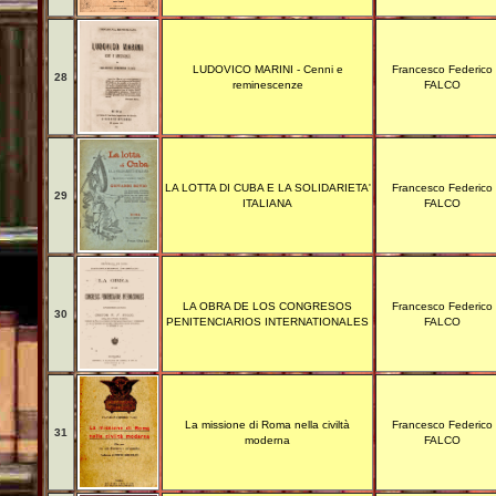
LUDOVICO MARINI - Cenni e
Francesco Federico
28
reminescenze
FALCO
LA LOTTA DI CUBA E LA SOLIDARIETA'
Francesco Federico
29
ITALIANA
FALCO
LA OBRA DE LOS CONGRESOS
Francesco Federico
30
PENITENCIARIOS INTERNATIONALES
FALCO
La missione di Roma nella civiltà
Francesco Federico
31
moderna
FALCO