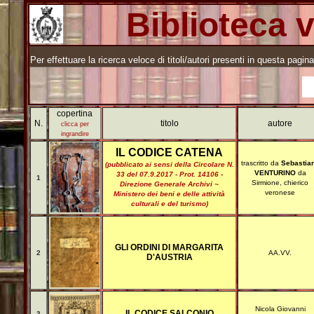
Biblioteca 
Per effettuare la ricerca veloce di titoli/autori presenti in questa pagin
copertina
N.
titolo
autore
clicca per
ingrandire
IL CODICE CATENA
trascritto da
Sebastia
(pubblicato ai sensi della Circolare N.
VENTURINO
da
33 del 07.9.2017 - Prot. 14106 -
1
Sirmione, chierico
Direzione Generale Archivi ~
veronese
Ministero dei beni e delle attività
culturali e del turismo)
GLI ORDINI DI MARGARITA
2
AA.VV.
D'AUSTRIA
Nicola Giovanni
IL CODICE SALCONIO
3