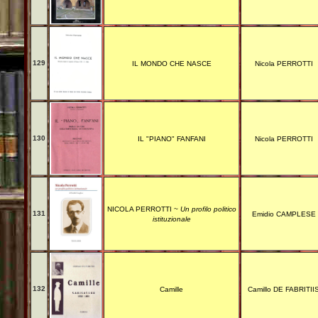
129
IL MONDO CHE NASCE
Nicola PERROTTI
130
IL "PIANO" FANFANI
Nicola PERROTTI
NICOLA PERROTTI ~
Un profilo politico
131
Emidio CAMPLESE
istituzionale
132
Camille
Camillo DE FABRITII