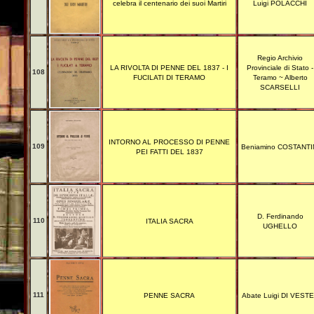
celebra il centenario dei suoi Martiri
Luigi POLACCHI
Regio Archivio
LA RIVOLTA DI PENNE DEL 1837 - I
Provinciale di Stato -
108
FUCILATI DI TERAMO
Teramo ~ Alberto
SCARSELLI
INTORNO AL PROCESSO DI PENNE
109
Beniamino COSTANTI
PEI FATTI DEL 1837
D. Ferdinando
110
ITALIA SACRA
UGHELLO
111
PENNE SACRA
Abate Luigi DI VEST