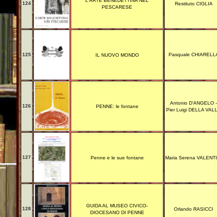
L'ARTE BENEDETTINA NEL
124
Restituto CIGLIA
PESCARESE
125
Pasquale CHIARELL
IL NUOVO MONDO
Antonio D'ANGELO -
126
PENNE: le fontane
Pier Luigi DELLA VAL
127
Penne e le sue fontane
Maria Serena VALENTI
GUIDA AL MUSEO CIVICO-
128
Orlando RASICCI
DIOCESANO DI PENNE