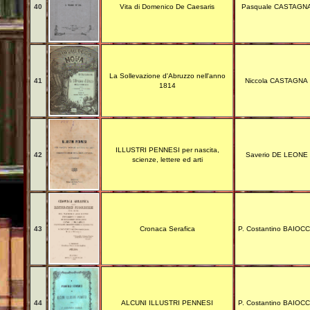
40
Vita di Domenico De Caesaris
Pasquale CASTAGN
La Sollevazione d'Abruzzo nell'anno
41
Niccola CASTAGNA
1814
ILLUSTRI PENNESI per nascita,
42
Saverio DE LEONE
scienze, lettere ed arti
43
Cronaca Serafica
P. Costantino BAIOC
44
ALCUNI ILLUSTRI PENNESI
P. Costantino BAIOC