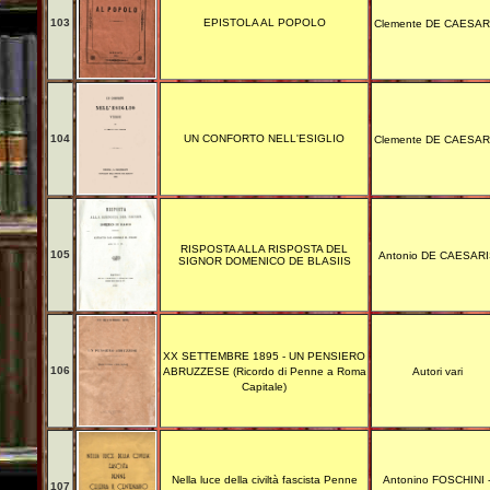
103
EPISTOLA AL POPOLO
Clemente DE CAESAR
104
UN CONFORTO NELL'ESIGLIO
Clemente DE CAESAR
RISPOSTA ALLA RISPOSTA DEL
105
Antonio DE CAESARI
SIGNOR DOMENICO DE BLASIIS
XX SETTEMBRE 1895 - UN PENSIERO
106
ABRUZZESE (Ricordo di Penne a Roma
Autori vari
Capitale)
Nella luce della civiltà fascista Penne
Antonino FOSCHINI 
107