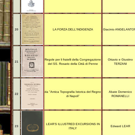
20
LA FORZA DELL'INDIGENZA
Giacinto ANGELANTO
Regole per li fratelli della Congregazione
Ottavio e Giustino
21
del SS. Rosario della Città di Penne
TERZANI
da "Antica Topografia Istorica del Regno
Abate Domenico
22
di Napoli"
ROMANELLI
LEAR’S ILLUSTRED EXCURSIONS IN
23
Edward LEAR
ITALY