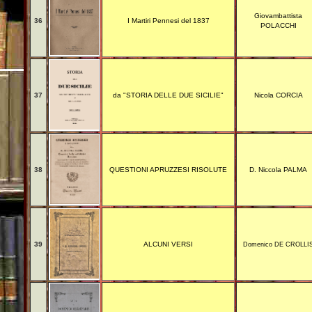
Giovambattista
36
I Martiri Pennesi del 1837
POLACCHI
37
da "STORIA DELLE DUE SICILIE"
Nicola CORCIA
38
QUESTIONI APRUZZESI RISOLUTE
D. Niccola PALMA
39
ALCUNI VERSI
Domenico DE CROLLI