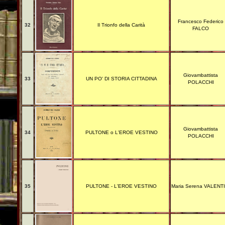
Francesco Federico
32
Il Trionfo della Carità
FALCO
Giovambattista
33
UN PO' DI STORIA CITTADINA
POLACCHI
Giovambattista
34
PULTONE o L'EROE VESTINO
POLACCHI
35
PULTONE - L'EROE VESTINO
Maria Serena VALENTI