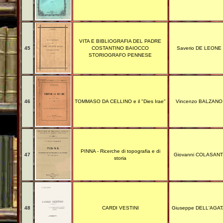
VITA E BIBLIOGRAFIA DEL PADRE
45
COSTANTINO BAIOCCO
Saverio DE LEONE
STORIOGRAFO PENNESE
46
TOMMASO DA CELLINO e il "Dies Irae"
Vincenzo BALZANO
PINNA - Ricerche di topografia e di
47
Giovanni COLASANT
storia
48
CARDI VESTINI
Giuseppe DELL'AGA