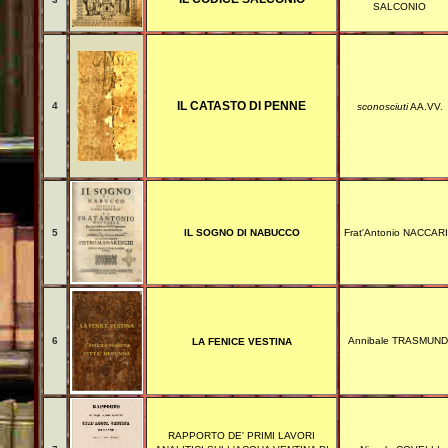
SALCONIO
IL CATASTO DI PENNE
4
sconosciuti
AA.VV.
5
IL SOGNO DI NABUCCO
Frat'Antonio NACCAR
6
Annibale TRASMUND
LA FENICE VESTINA
RAPPORTO DE' PRIMI LAVORI