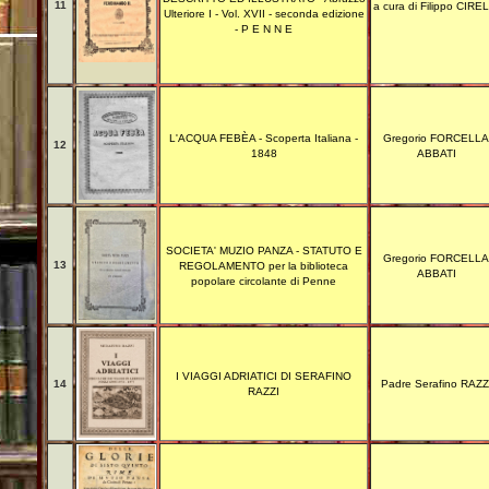
11
a cura di Filippo CIREL
Ulteriore I - Vol. XVII - seconda edizione
- P E N N E
L'ACQUA FEBÈA - Scoperta Italiana -
Gregorio FORCELLA
12
1848
ABBATI
SOCIETA' MUZIO PANZA - STATUTO E
Gregorio FORCELLA
13
REGOLAMENTO per la biblioteca
ABBATI
popolare circolante di Penne
I VIAGGI ADRIATICI DI SERAFINO
14
Padre Serafino RAZZ
RAZZI