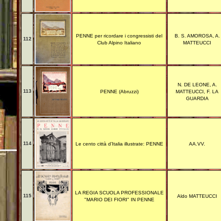
PENNE per ricordare i congressisti del
B. S. AMOROSA, A.
112
Club Alpino Italiano
MATTEUCCI
N. DE LEONE, A.
113
PENNE (Abruzzi)
MATTEUCCI, F. LA
GUARDIA
114
Le cento città d’Italia illustrate: PENNE
AA.VV.
LA REGIA SCUOLA PROFESSIONALE
115
Aldo MATTEUCCI
"MARIO DEI FIORI" IN PENNE