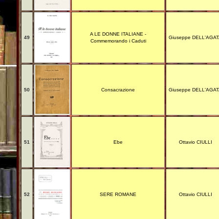
A LE DONNE ITALIANE -
49
Giuseppe DELL'AGA
Commemorando i Caduti
50
Consacrazione
Giuseppe DELL'AGA
51
Ebe
Ottavio CIULLI
52
SERE ROMANE
Ottavio CIULLI