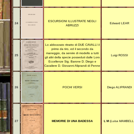
ESCURSIONI ILLUSTRATE NEGLI
24
Edward LEAR
ABRUZZI
Lo abbozzato ritratto di DUE CAVALLI il
primo da tiro, ed il secondo da
maneggio, da servire di modello a tutti
25
Luigi ROSSI
gli altri della specie posseduti dalle Loro
Eccellenze Sig. Barone D. Diego e
Cavaliere D. Giovanni Aliprandi di Penne
26
POCHI VERSI
Diego ALIPRANDI
27
MEMORIE DI UNA BADESSA
L M
(
Luisa MAMBELL