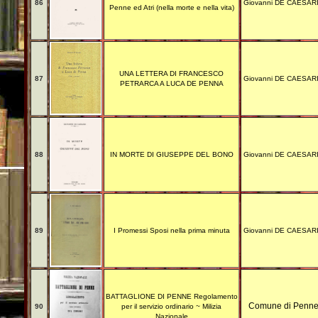
86
Giovanni DE CAESAR
Penne ed Atri (nella morte e nella vita)
UNA LETTERA DI FRANCESCO
87
Giovanni DE CAESAR
PETRARCA A LUCA DE PENNA
88
IN MORTE DI GIUSEPPE DEL BONO
Giovanni DE CAESAR
89
I Promessi Sposi nella prima minuta
Giovanni DE CAESAR
BATTAGLIONE DI PENNE Regolamento
Comune di Penn
90
per il servizio ordinario ~ Milizia
Nazionale